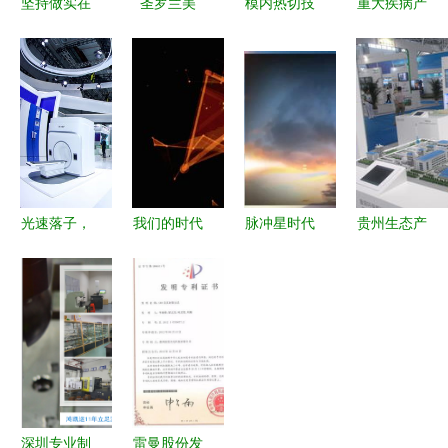
坚持做实在
圣罗兰美
模内热切技
重大疾病产
的人和产品
妆、人造皮
术产品 革
品销售技能
广州天逸工
肤记者带您
新高效成
从客户需求
厂采访图赏
探访欧莱雅
型，嵌入式
出发的专业
与制造之道
研发中心和
精密解析
沟通与转化
工厂
策略
光速落子，
我们的时代
脉冲星时代
贵州生态产
资本二连击
复华启动未
的启航 我
品技术博览
软银中国联
来的科技饕
国成功发射
会彰显绿色
手青岛城阳
餮盛宴！
首颗脉冲星
环保理念
上演开发区
试验卫星的
高清组图
投资神话
技术跃迁
深圳专业制
雷曼股份发