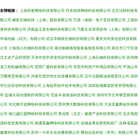
友情链接：
上海初更网络科技有限公司
丹东炜煜网络科技有限公司
北京洁婷科技有
限公司
梭医生物科技（上海）股份有限公司
万鼎（海南）电子竞技有限公司
上海别
笼科技有限公司
济南益玉堂生物科技有限公司
乃爱企业管理咨询（上海）有限公司
华域传媒（武汉）有限公司
武汉华易研生物科技有限公司
重庆兴尚美信息科技有限
公司
上海倍心生物科技有限公司
南京帕睿格智能装备制造有限公司
南京市江宁区徐
汉文农产品经营部
天津市优学讲堂培训学校有限公司
上海孔独科技有限公司
苏州阔
龙工程机械有限公司
昆明广厦科技有限公司
东莞市时雨户外用品有限公司
平顶山市
万耀商贸有限公司
河南艺境空间文化传播有限公司
汉中汉圆粮油有限责任公司
深圳
市亿信安创科技有限公司
上海跶昇软件技术有限公司
深圳前海聚诺投资管理有限公
司
盐城火花动漫制作有限公司
范县丰鼎保温科技有限公司
深圳市开元华泰贸易有限
公司
河北微可道网络科技有限公司
贵州博大数据科技有限公司
大连灵鑫阁诊所有限
公司
海口越亿霆网络科技有限公司
青花鱼（北京）健康产业科技有限公司
北京海固
源科技发展有限公司
南通星鑫网络科技有限公司
连城县青岩新型机砖厂
吉林省嘉益
健康科技有限公司
苏州一斗米文化传播有限公司
腾创信息科技（常州）有限公司
贵