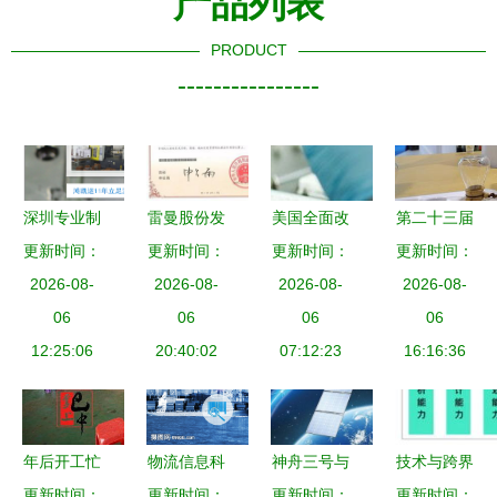
产品列表
PRODUCT
----------------
深圳专业制
雷曼股份发
美国全面改
第二十三届
造塑胶模具
更新时间：
明专利荣获
更新时间：
革生物技术
更新时间：
更新时间：
高交会 寰
——注塑批
2026-08-
中国专利优
2026-08-
产品监管体
2026-08-
球高科技技
2026-08-
量生产的智
06
秀奖，引领
06
系 技术创
06
术产品亮
06
能制造基石
12:25:06
LED显示屏
20:40:02
新与安全治
07:12:23
相，国内外
16:16:36
技术新高度
理的平衡之
企业在此结
道
良缘与技术
年后开工忙
物流信息科
神舟三号与
技术与跨界
冲刺开门红
更新时间：
技的革新力
更新时间：
火箭技术的
更新时间：
更新时间：
思维 产品