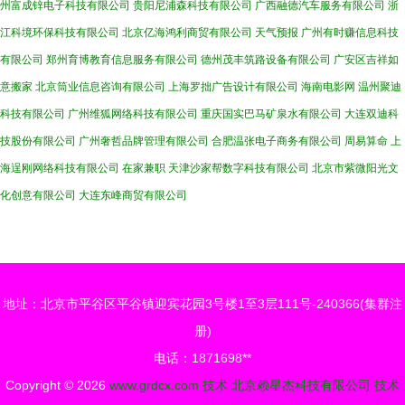
州富成锌电子科技有限公司
贵阳尼浦森科技有限公司
广西融德汽车服务有限公司
浙
江科境环保科技有限公司
北京亿海鸿利商贸有限公司
天气预报
广州有时赚信息科技
有限公司
郑州育博教育信息服务有限公司
德州茂丰筑路设备有限公司
广安区吉祥如
意搬家
北京筒业信息咨询有限公司
上海罗拙广告设计有限公司
海南电影网
温州聚迪
科技有限公司
广州维狐网络科技有限公司
重庆国实巴马矿泉水有限公司
大连双迪科
技股份有限公司
广州奢哲品牌管理有限公司
合肥温张电子商务有限公司
周易算命
上
海逞刚网络科技有限公司
在家兼职
天津沙家帮数字科技有限公司
北京市紫微阳光文
化创意有限公司
大连东峰商贸有限公司
地址：北京市平谷区平谷镇迎宾花园3号楼1至3层111号-240366(集群注
册)
电话：1871698**
Copyright © 2026
www.grdcx.com
技术
北京赖星杰科技有限公司
技术