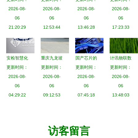
技术驱动新
2026-08-
量 技术驱
2026-08-
2026-08-
双重飞跃
经理培训的
2026-08-
年新气象
06
动下的智慧
06
06
真正挑战
06
21:20:29
物流未来
12:53:44
13:46:28
17:23:33
安检智慧化
重庆九龙坡
国产芯片的
计讯物联数
趋势下产品
更新时间：
更新时间：
区PP活性
历史性机遇
更新时间：
字乡村解决
更新时间：
技术发展及
2026-08-
吸附塔加工
2026-08-
与发展前景
2026-08-
方案 以核
2026-08-
其在疫情防
06
探秘 夏焱
06
06
心技术全力
06
控中发挥的
04:29:22
精准技术引
09:12:53
07:45:18
助推三农信
13:48:03
重要作用
领PE废气
息化建设
吸附新标准
访客留言