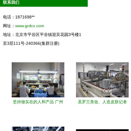
联系我们
电话：1871698**
网址：
www.grdcx.com
地址：北京市平谷区平谷镇迎宾花园3号楼1
至3层111号-240366(集群注册)
坚持做实在的人和产品 广州
圣罗兰美妆、人造皮肤记者
天逸工厂采访图赏与制造之
带您探访欧莱雅研发中心和
道
工厂